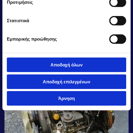
Προτιμήσεις
Στατιστικά
MITSUBISHI 4D56 TURBO ηλεκτρική τρόμπα diesel
Εμπορικής προώθησης
ΜΗΧΑΝΕΣ
Αποδοχή όλων
Αποδοχή επιλεγμένων
Άρνηση