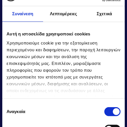
Συναίνεση
Λεπτομέρειες
Σχετικά
Αυτή η ιστοσελίδα χρησιμοποιεί cookies
ΠΟΙΚΙΛΙΑ ΔΙΑΦΟΡΙΚΩΝ ΜΠΡΟΣΤΙΝΑ ΣΥΣΤΗΜΑΤΑ
Χρησιμοποιούμε cookie για την εξατομίκευση
ΣΑΣΜΑΝ ΓΙΑ ΑΓΡΟΤΙΚΑ ΕΠΑΓΓΕΛΜΑΤΙΚΑ 4Χ4
περιεχομένου και διαφημίσεων, την παροχή λειτουργιών
κοινωνικών μέσων και την ανάλυση της
επισκεψιμότητάς μας. Επιπλέον, μοιραζόμαστε
πληροφορίες που αφορούν τον τρόπο που
χρησιμοποιείτε τον ιστότοπό μας με συνεργάτες
κοινωνικών μέσων, διαφήμισης και αναλύσεων, οι
οποίοι ενδεχομένως να τις συνδυάσουν με άλλες
πληροφορίες που τους έχετε παραχωρήσει ή τις οποίες
έχουν συλλέξει σε σχέση με την από μέρους σας χρήση
Επιλογή
των υπηρεσιών τους.
Αναγκαία
συγκατάθεσης