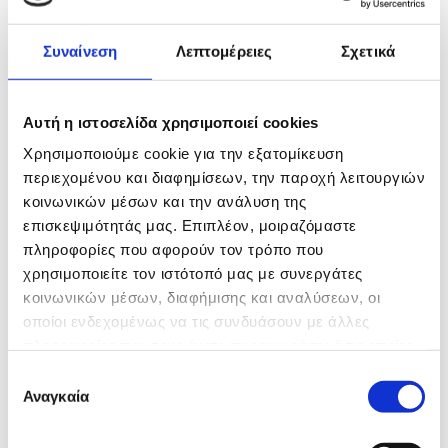
Συναίνεση
Λεπτομέρειες
Σχετικά
Δοκιμασμένοι Μεταχειρισμένοι
Κινητήρες Diesel & Βενζίνης
Αυτή η ιστοσελίδα χρησιμοποιεί cookies
Αμέσως μετά τα ανταλλακτικά, η μεγαλύτερη
Χρησιμοποιούμε cookie για την εξατομίκευση
εξειδίκευσή μας εστιάζει στην
περιεχομένου και διαφημίσεων, την παροχή λειτουργιών
κατηγορία μεταχειρισμένοι κινητήρες αυτοκιν
κοινωνικών μέσων και την ανάλυση της
ήτων. Εισάγουμε και διαθέτουμε
επισκεψιμότητάς μας. Επιπλέον, μοιραζόμαστε
δοκιμασμένες μηχανές σε άριστη λειτουργική
πληροφορίες που αφορούν τον τρόπο που
κατάσταση:
χρησιμοποιείτε τον ιστότοπό μας με συνεργάτες
κοινωνικών μέσων, διαφήμισης και αναλύσεων, οι
• Κινητήρες Πετρελαίου (Diesel):
οποίοι ενδεχομένως να τις συνδυάσουν με άλλες
Σκληροτράχηλα μοτέρ Diesel (όπως Nissan
πληροφορίες που τους έχετε παραχωρήσει ή τις οποίες
YD25 133ps, TD25, TD27, QD32 Turbo
έχουν συλλέξει σε σχέση με την από μέρους σας χρήση
Επιλογή
Intercooler, Isuzu 4JA1/4JB1, Mitsubishi
των υπηρεσιών τους.
Αναγκαία
συγκατάθεσης
4D56), ιδανικά για βαριά επαγγελματική και
αγροτική χρήση.